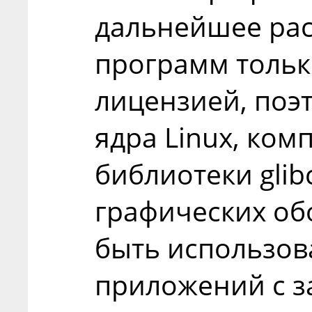
дальнейшее ра
программ тольк
лицензией, поэ
ядра Linux, ком
библиотеки glib
графических об
быть использов
приложений с з