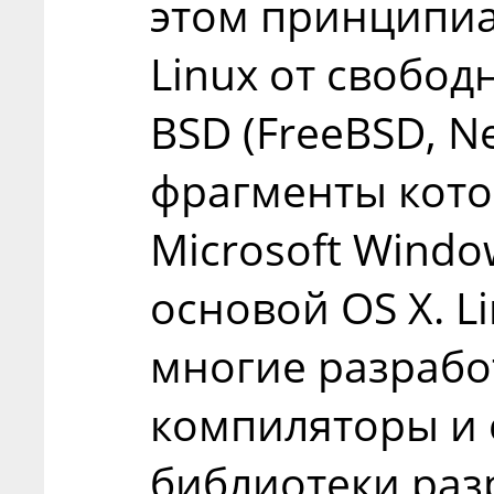
этом принципи
Linux от свобод
BSD (FreeBSD, N
фрагменты кото
Microsoft Windo
основой OS X. L
многие разработ
компиляторы и
библиотеки раз