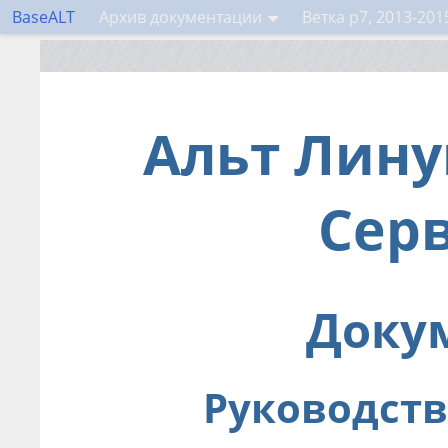
BaseALT
Архив документации
Ветка p7, 2013-201
Альт Лин
Сер
Доку
Руководств