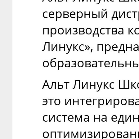
серверный дист
производства к
Линукс», предн
образовательны
Альт Линукс Ш
это интегриров
система на еди
оптимизированн